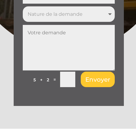
Envoyer
=
5 + 2