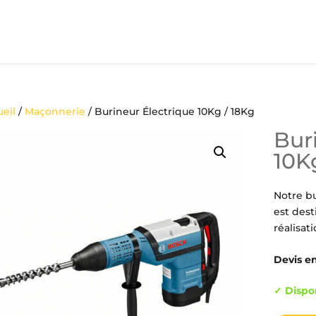
eil
/
Maçonnerie
/ Burineur Électrique 10Kg / 18Kg
Bur
10K
Notre bu
est dest
réalisat
Devis en
✓ Dispo