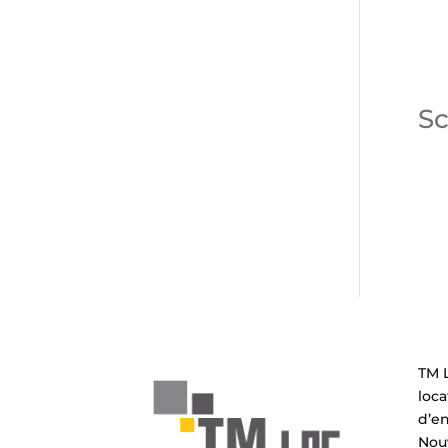
Sc
TM L
loca
d’e
Nouv