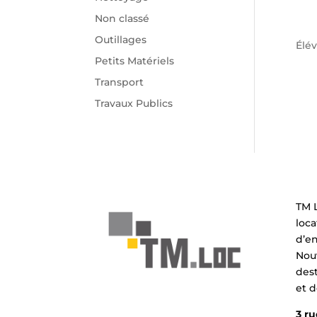
Non classé
Outillages
Élé
Petits Matériels
Transport
Travaux Publics
TM L
loca
d’e
Nouv
dest
et d
3 ru