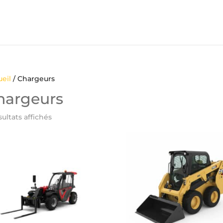
eil
/ Chargeurs
hargeurs
sultats affichés