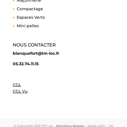
Maçonnerie
Compactage
Espaces Verts
Mini pelles
NOUS CONTACTER
blanquefort@tm-loc.fr
05.32.74.11.15
CGL
CGL Vu
© Copyright 2021 TM Loc –
Mentions légales
– Made with ♡ by