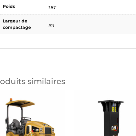
Poids
1.8T
Largeur de
1m
compactage
oduits similaires