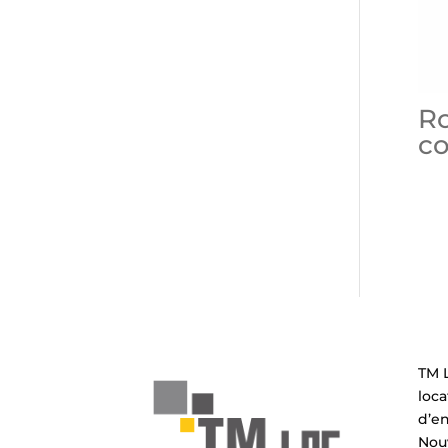
R
c
TM L
loca
d’e
Nouv