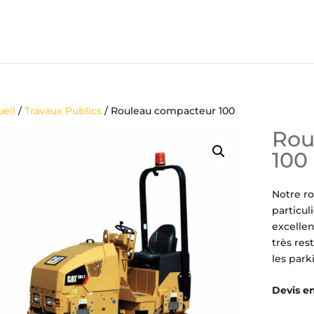
eil
/
Travaux Publics
/ Rouleau compacteur 100
Rou
100
Notre r
particul
excellen
très res
les park
Devis en