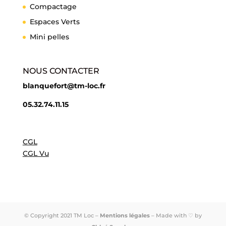
Compactage
Espaces Verts
Mini pelles
NOUS CONTACTER
blanquefort@tm-loc.fr
05.32.74.11.15
CGL
CGL Vu
© Copyright 2021 TM Loc –
Mentions légales
– Made with ♡ by