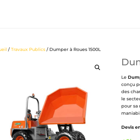
eil
/
Travaux Publics
/ Dumper à Roues 1500L
Dum
Le
Dump
conçu po
des chan
le secte
pour sa 
maniabi
Devis en