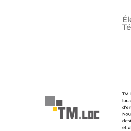
Él
T
TM L
loca
d’e
Nouv
dest
et d