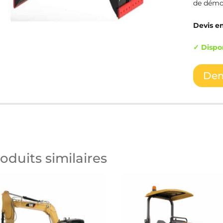
de démol
Devis en
✓ Dispo
Dem
oduits similaires