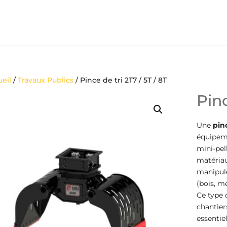
eil
/
Travaux Publics
/ Pince de tri 2T7 / 5T / 8T
Pinc
Une
pin
équipeme
mini-pell
matériaux
manipule
(bois, mé
Ce type 
chantier
essentie